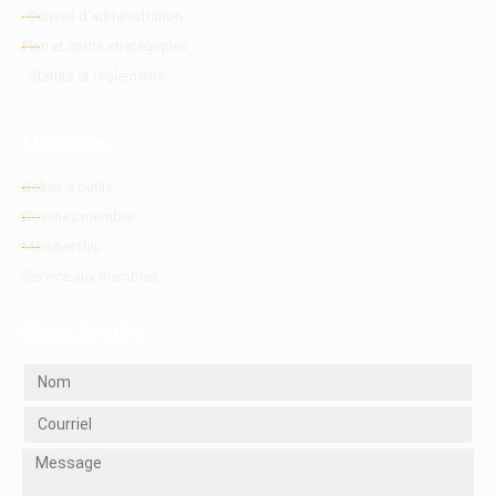
Conseil d'administration
Plan et cadre stratégiques
Statuts et règlements
Membres
Boîtes à outils
Devenez membre
Membership
Service aux membres
Nous Joindre