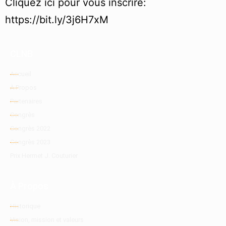
Cliquez ici pour vous inscrire:
https://bit.ly/3j6H7xM
CLNB
Accueil
À Propos
Partenaires
Congrès
Congrès 2022
Congrès 2023
Prix Hermet J. Couturier
À Propos
Historique
Vision, mission et valeurs